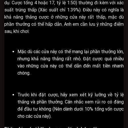
dụ: Cược tổng 4 hoặc 17, tỷ lệ 1:50) thường đi kèm với xác
suất trúng thấp (Xác suất chỉ 1.39%). Điều này có nghĩa là
khả năng thắng cược ở những cửa này rất thấp, mặc dù
phần thưởng có thể hấp dẫn. Anh em cần lưu ý những điểm
sau, khi chơi:
Mặc dù các cửa này có thể mang lại phần thưởng lớn,
nhưng khả năng thắng rất nhỏ. Đặt cược quá nhiều
vào những cửa này có thể dẫn đến mất tiền nhanh
chóng.
Trước khi đặt cược, hãy xem xét kỹ lưỡng về tỷ lệ
thắng và phần thưởng. Cân nhắc xem rủi ro có đáng
để đầu tư không (Nên dành dưới 10% tổng vốn cược
cho các cửa này).