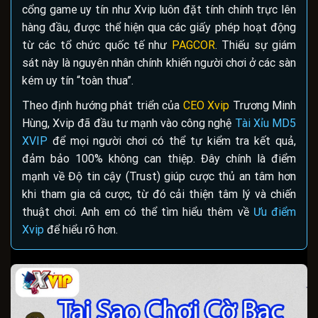
cổng game uy tín như Xvip luôn đặt tính chính trực lên
hàng đầu, được thể hiện qua các giấy phép hoạt động
từ các tổ chức quốc tế như
PAGCOR
. Thiếu sự giám
sát này là nguyên nhân chính khiến người chơi ở các sàn
kém uy tín “toàn thua”.
Theo định hướng phát triển của
CEO Xvip
Trương Minh
Hùng, Xvip đã đầu tư mạnh vào công nghệ
Tài Xỉu MD5
XVIP
để mọi người chơi có thể tự kiểm tra kết quả,
đảm bảo 100% không can thiệp. Đây chính là điểm
mạnh về Độ tin cậy (Trust) giúp cược thủ an tâm hơn
khi tham gia cá cược, từ đó cải thiện tâm lý và chiến
thuật chơi. Anh em có thể tìm hiểu thêm về
Ưu điểm
Xvip
để hiểu rõ hơn.