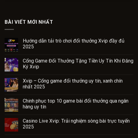
BÀI VIẾT MỚI NHẤT
Hướng dẫn tải trò chơi đổi thưởng Xvip đầy đủ
2025
Cổng Game Đổi Thưởng Tặng Tiền Uy Tín Khi Đăng
Ký Xvip
Xvip – Cổng game đổi thưởng uy tín, xanh chín
nhất 2025
Chinh phục top 10 game bài đổi thưởng qua ngân
hàng uy tín
Casino Live Xvip: Trải nghiệm sòng bài trực tuyến
2025