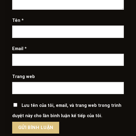
Tên
*
Email
*
Trang web
Lưu tên của tôi, email, và trang web trong trình
duyệt này cho lần bình luận kế tiếp của tôi.