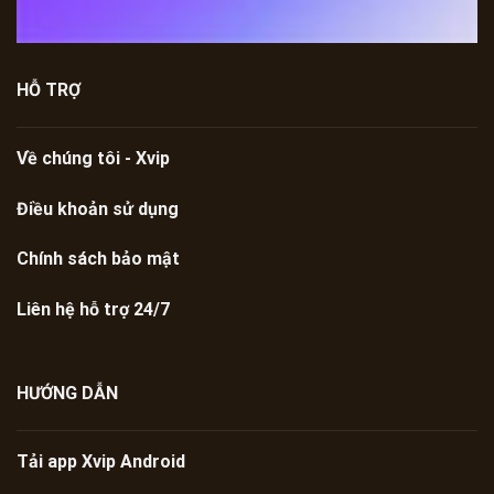
HỖ TRỢ
Về chúng tôi - Xvip
Điều khoản sử dụng
Chính sách bảo mật
Liên hệ hỗ trợ 24/7
HƯỚNG DẪN
Tải app Xvip Android