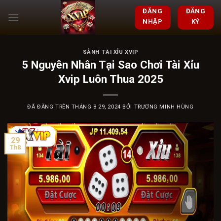
Chuyển
ĐĂNG
ĐĂNG
đến
NHẬP
KÝ
nội
dung
SẢNH TÀI XỈU XVIP
5 Nguyên Nhân Tại Sao Chơi Tài Xỉu
Xvip Luôn Thua 2025
ĐÃ ĐĂNG TRÊN
THÁNG 8 29, 2024
BỞI
TRƯƠNG MINH HÙNG
29
Th8