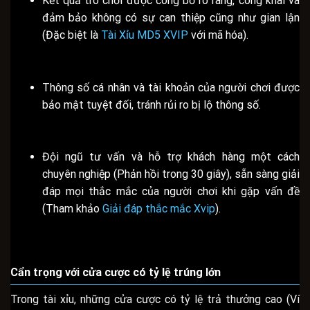
Kết quả trò chơi được công bố rõ ràng, công khai và
đảm bảo không có sự can thiệp cũng như gian lận
(Đặc biệt là
Tài Xỉu MD5 XVIP
với mã hóa).
Thông số cá nhân và tài khoản của người chơi được
bảo mật tuyệt đối, tránh rủi ro bị lộ thông số.
Đội ngũ tư vấn và hỗ trợ khách hàng một cách
chuyên nghiệp (Phản hồi trong 30 giây), sẵn sàng giải
đáp mọi thắc mắc của người chơi khi gặp vấn đề
(Tham khảo
Giải đáp thắc mắc Xvip
).
Cẩn trọng với cửa cược có tỷ lệ trúng lớn
Trong tài xỉu, những cửa cược có tỷ lệ trả thưởng cao (Ví