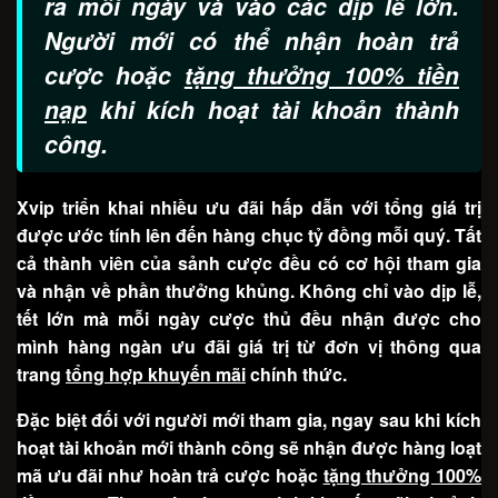
ra mỗi ngày và vào các dịp lễ lớn.
Người mới có thể nhận hoàn trả
cược hoặc
tặng thưởng 100% tiền
nạp
khi kích hoạt tài khoản thành
công.
Xvip triển khai nhiều ưu đãi hấp dẫn với tổng giá trị
được ước tính lên đến hàng chục tỷ đồng mỗi quý. Tất
cả thành viên của sảnh cược đều có cơ hội tham gia
và nhận về phần thưởng khủng. Không chỉ vào dịp lễ,
tết lớn mà mỗi ngày cược thủ đều nhận được cho
mình hàng ngàn ưu đãi giá trị từ đơn vị thông qua
trang
tổng hợp khuyến mãi
chính thức.
Đặc biệt đối với người mới tham gia, ngay sau khi kích
hoạt tài khoản mới thành công sẽ nhận được hàng loạt
mã ưu đãi như hoàn trả cược hoặc
tặng thưởng 100%