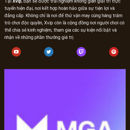
Tại
Xvip
, bạn sẽ được trải nghiệm không gian giải trí trực
tuyến hiện đại, nơi kết hợp hoàn hảo giữa sự tiện lợi và
đẳng cấp. Không chỉ là nơi để thử vận may cùng hàng trăm
trò chơi độc quyền, Xvip còn là cộng đồng nơi người chơi có
thể chia sẻ kinh nghiệm, tham gia các sự kiện nổi bật và
nhận về những phần thưởng giá trị.