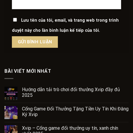
Lưu tên của tôi, email, và trang web trong trình
duyệt này cho lần bình luận kế tiếp của tôi.
BÀI VIẾT MỚI NHẤT
Hướng dẫn tải trò chơi đổi thưởng Xvip đầy đủ
2025
Cổng Game Đổi Thưởng Tặng Tiền Uy Tín Khi Đăng
Ký Xvip
Xvip – Cổng game đổi thưởng uy tín, xanh chín