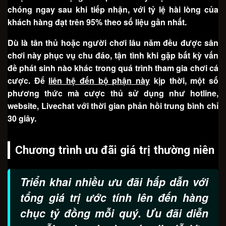
chóng ngay sau khi tiếp nhận, với tỷ lệ hài lòng của
khách hàng đạt trên 95% theo số liệu gần nhất.
Dù là tân thủ hoặc người chơi lâu năm đều được sân
chơi này phục vụ chu đáo, tận tình khi gặp bất kỳ vấn
đề phát sinh nào khác trong quá trình tham gia chơi cá
cược. Để
liên hệ đến bộ phận này
kịp thời, một số
phương thức mà cược thủ sử dụng như hotline,
website, Livechat với thời gian phản hồi trung bình chỉ
30 giây.
Chương trình ưu đãi giá trị thường niên
Triển khai nhiều ưu đãi hấp dẫn với
tổng giá trị ước tính lên đến hàng
chục tỷ đồng mỗi quý. Ưu đãi diễn