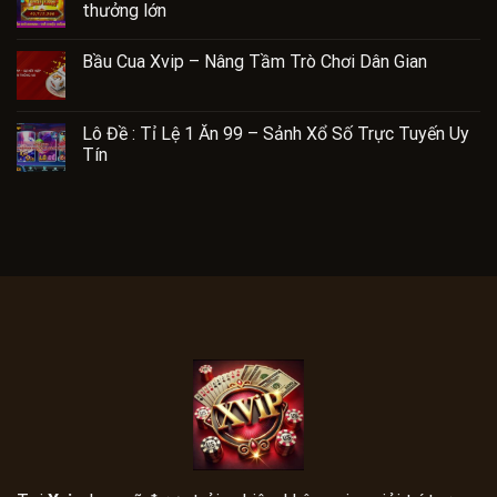
thưởng lớn
Bầu Cua Xvip – Nâng Tầm Trò Chơi Dân Gian
Lô Đề : Tỉ Lệ 1 Ăn 99 – Sảnh Xổ Số Trực Tuyến Uy
Tín