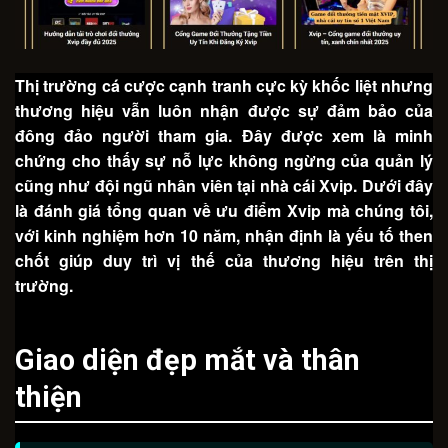
Thị trường cá cược cạnh tranh cực kỳ khốc liệt nhưng
thương hiệu vẫn luôn nhận được sự đảm bảo của
đông đảo người tham gia. Đây được xem là minh
chứng cho thấy sự nỗ lực không ngừng của quản lý
cũng như đội ngũ nhân viên tại nhà cái Xvip. Dưới đây
là đánh giá tổng quan về ưu điểm Xvip mà chúng tôi,
với kinh nghiệm hơn 10 năm, nhận định là yếu tố then
chốt giúp duy trì vị thế của thương hiệu trên thị
trường.
Giao diện đẹp mắt và thân
thiện