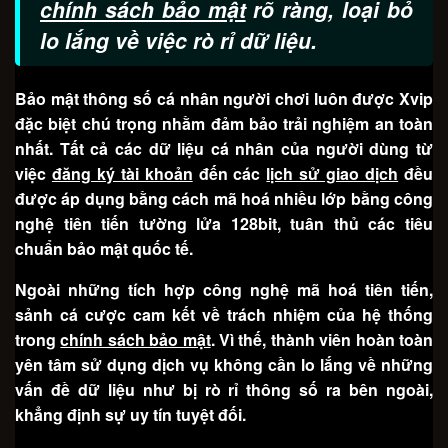
chính sách bảo mật
rõ ràng, loại bỏ
lo lắng về việc rò rỉ dữ liệu.
Bảo mật thông số cá nhân người chơi luôn được Xvip
đặc biệt chú trọng nhằm đảm bảo trải nghiệm an toàn
nhất. Tất cả các dữ liệu cá nhân của người dùng từ
việc
đăng ký tài khoản
đến các
lịch sử giao dịch
đều
được áp dụng bằng cách mã hoá nhiều lớp bằng công
nghệ tiên tiến tường lửa 128bit, tuân thủ các tiêu
chuẩn bảo mật quốc tế.
Ngoài những tích hợp công nghệ mã hoá tiên tiến,
sảnh cá cược cam kết về trách nhiệm của hệ thống
trong
chính sách bảo mật
. Vì thế, thành viên hoàn toàn
yên tâm sử dụng dịch vụ không cần lo lắng về những
vấn đề dữ liệu như bị rò rỉ thông số ra bên ngoài,
khẳng định sự uy tín tuyệt đối.