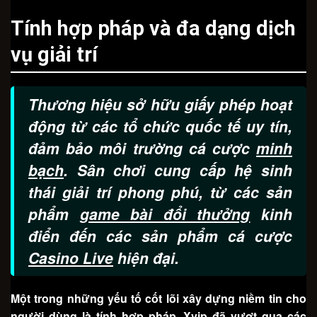
Tính hợp pháp và đa dạng dịch
vụ giải trí
Thương hiệu sở hữu giấy phép hoạt
động từ các tổ chức quốc tế uy tín,
đảm bảo môi trường cá cược
minh
bạch
. Sân chơi cung cấp hệ sinh
thái giải trí phong phú, từ các sản
phẩm
game bài đổi thưởng
kinh
điển đến các sản phẩm cá cược
Casino Live
hiện đại.
Một trong những yếu tố cốt lõi xây dựng niềm tin cho
người dùng là tính hợp pháp.
Xvip
đã vượt qua các