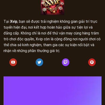
Tại
Xvip
, bạn sẽ được trải nghiệm không gian giải trí trực
tuyến hiện đại, nơi kết hợp hoàn hảo giữa sự tiện lợi và
đẳng cấp. Không chỉ là nơi để thử vận may cùng hàng trăm
trò chơi độc quyền, Xvip còn là cộng đồng nơi người chơi có
thể chia sẻ kinh nghiệm, tham gia các sự kiện nổi bật và
nhận về những phần thưởng giá trị.