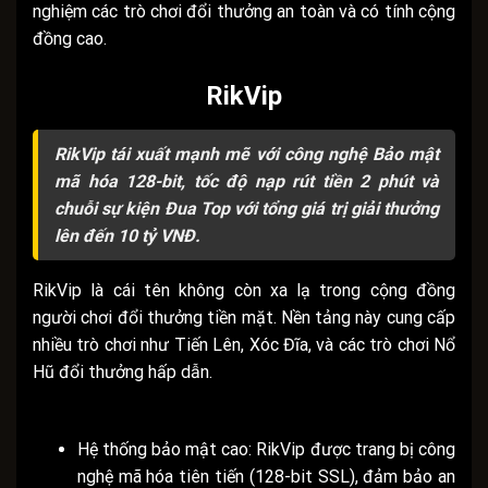
nghiệm các trò chơi đổi thưởng an toàn và có tính cộng
đồng cao.
RikVip
RikVip tái xuất mạnh mẽ với công nghệ Bảo mật
mã hóa 128-bit, tốc độ nạp rút tiền 2 phút và
chuỗi sự kiện Đua Top với tổng giá trị giải thưởng
lên đến 10 tỷ VNĐ.
RikVip là cái tên không còn xa lạ trong cộng đồng
người chơi đổi thưởng tiền mặt. Nền tảng này cung cấp
nhiều trò chơi như Tiến Lên, Xóc Đĩa, và các trò chơi Nổ
Hũ đổi thưởng hấp dẫn.
Hệ thống bảo mật cao: RikVip được trang bị công
nghệ mã hóa tiên tiến (128-bit SSL), đảm bảo an