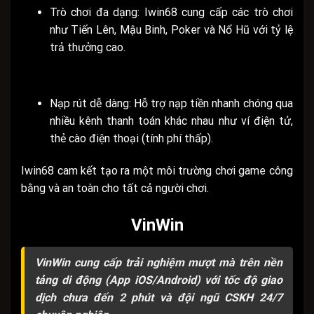
Trò chơi đa dạng: Iwin68 cung cấp các trò chơi
như Tiến Lên, Mậu Binh, Poker và Nổ Hũ với tỷ lệ
trả thưởng cao.
Nạp rút dễ dàng: Hỗ trợ nạp tiền nhanh chóng qua
nhiều kênh thanh toán khác nhau như ví điện tử,
thẻ cào điện thoại (tính phí thấp).
Iwin68 cam kết tạo ra một môi trường chơi game công
bằng và an toàn cho tất cả người chơi.
VinWin
VinWin cung cấp trải nghiệm mượt mà trên nền
tảng di động (App iOS/Android) với tốc độ giao
dịch chưa đến 2 phút và đội ngũ CSKH 24/7