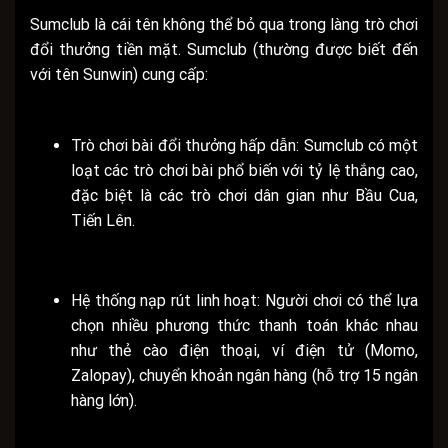
Sumclub là cái tên không thể bỏ qua trong làng trò chơi
đổi thưởng tiền mặt. Sumclub (thường được biết đến
với tên Sunwin) cung cấp:
Trò chơi bài đổi thưởng hấp dẫn: Sumclub có một
loạt các trò chơi bài phổ biến với tỷ lệ thắng cao,
đặc biệt là các trò chơi dân gian như Bầu Cua,
Tiến Lên.
Hệ thống nạp rút linh hoạt: Người chơi có thể lựa
chọn nhiều phương thức thanh toán khác nhau
như thẻ cào điện thoại, ví điện tử (Momo,
Zalopay), chuyển khoản ngân hàng (hỗ trợ 15 ngân
hàng lớn).