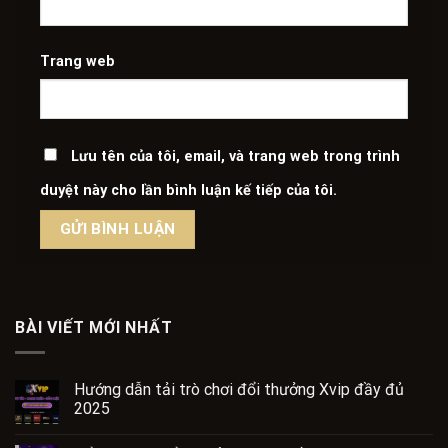
Trang web
Lưu tên của tôi, email, và trang web trong trình
duyệt này cho lần bình luận kế tiếp của tôi.
BÀI VIẾT MỚI NHẤT
Hướng dẫn tải trò chơi đổi thưởng Xvip đầy đủ
2025