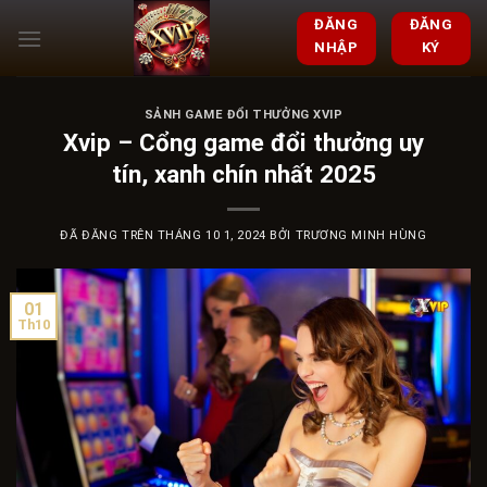
Chuyển
ĐĂNG
ĐĂNG
đến
NHẬP
KÝ
nội
dung
SẢNH GAME ĐỔI THƯỞNG XVIP
Xvip – Cổng game đổi thưởng uy
tín, xanh chín nhất 2025
ĐÃ ĐĂNG TRÊN
THÁNG 10 1, 2024
BỞI
TRƯƠNG MINH HÙNG
01
Th10