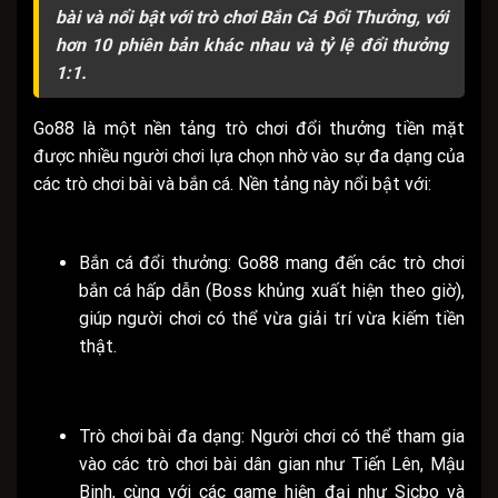
bài và nổi bật với trò chơi Bắn Cá Đổi Thưởng, với
hơn 10 phiên bản khác nhau và tỷ lệ đổi thưởng
1:1.
Go88 là một nền tảng trò chơi đổi thưởng tiền mặt
được nhiều người chơi lựa chọn nhờ vào sự đa dạng của
các trò chơi bài và bắn cá. Nền tảng này nổi bật với:
Bắn cá đổi thưởng: Go88 mang đến các trò chơi
bắn cá hấp dẫn (Boss khủng xuất hiện theo giờ),
giúp người chơi có thể vừa giải trí vừa kiếm tiền
thật.
Trò chơi bài đa dạng: Người chơi có thể tham gia
vào các trò chơi bài dân gian như Tiến Lên, Mậu
Binh, cùng với các game hiện đại như Sicbo và