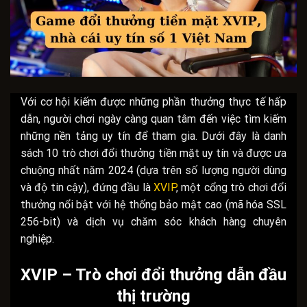
Với cơ hội kiếm được những phần thưởng thực tế hấp
dẫn, người chơi ngày càng quan tâm đến việc tìm kiếm
những nền tảng uy tín để tham gia. Dưới đây là danh
sách 10 trò chơi đổi thưởng tiền mặt uy tín và được ưa
chuộng nhất năm 2024 (dựa trên số lượng người dùng
và độ tin cậy), đứng đầu là
XVIP
, một cổng trò chơi đổi
thưởng nổi bật với hệ thống bảo mật cao (mã hóa SSL
256-bit) và dịch vụ chăm sóc khách hàng chuyên
nghiệp.
XVIP – Trò chơi đổi thưởng dẫn đầu
thị trường