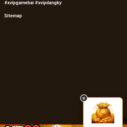
#xvipgamebai #xvipdangky
Sitemap
×