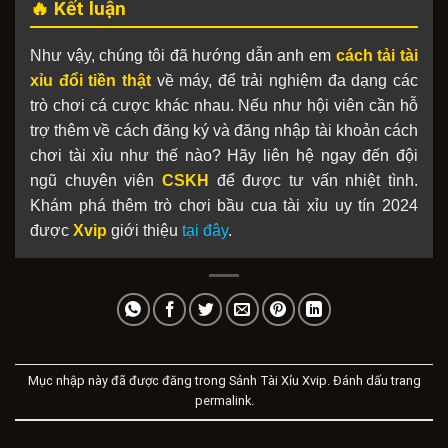
🔥 Kết luận
Như vậy, chúng tôi đã hướng dẫn anh em
cách tải tài
xỉu đổi tiền thật
về máy, để trải nghiệm đa dạng các
trò chơi cá cược khác nhau. Nếu như hội viên cần hỗ
trợ thêm về cách đăng ký và đăng nhập tài khoản cách
chơi tài xỉu như thế nào? Hãy liên hệ ngay đến đội
ngũ chuyên viên
CSKH
để được tư vấn nhiệt tình.
Khám phá thêm trò chơi bầu cua tài xỉu uy tín 2024
được
Xvip
giới thiệu
tại đây
.
Mục nhập này đã được đăng trong
Sảnh Tài Xỉu Xvip
. Đánh dấu trang
permalink
.