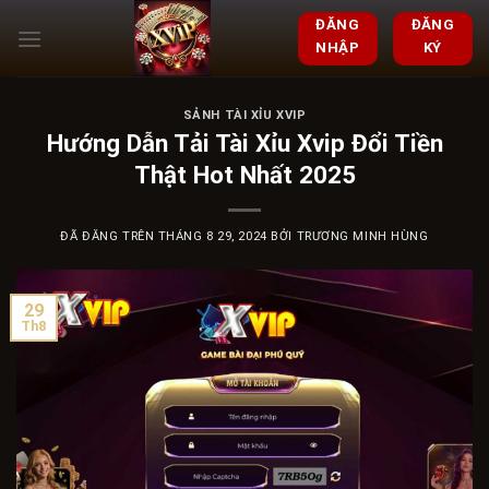
Chuyển
ĐĂNG
ĐĂNG
đến
NHẬP
KÝ
nội
dung
SẢNH TÀI XỈU XVIP
Hướng Dẫn Tải Tài Xỉu Xvip Đổi Tiền
Thật Hot Nhất 2025
ĐÃ ĐĂNG TRÊN
THÁNG 8 29, 2024
BỞI
TRƯƠNG MINH HÙNG
29
Th8