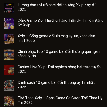
Hướng dẫn tải trò chơi đổi thưởng Xvip đầy đủ
2025
Cổng Game Đổi Thưởng Tặng Tiền Uy Tín Khi Đăng
Ký Xvip
Xvip – Cổng game đổi thưởng uy tín, xanh chín
nhất 2025
Chinh phục top 10 game bài đổi thưởng qua ngân
hàng uy tín
Casino Live Xvip: Trải nghiệm sòng bài trực tuyến
2025
Danh sách 10 game bài đổi thưởng uy tín nhất
2025
Thể Thao Xvip – Sảnh Game Cá Cược Thể Thao Uy
Tín 2025