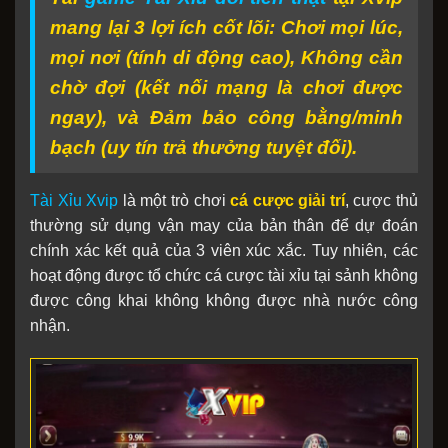
mang lại
3 lợi ích cốt lõi
:
Chơi mọi lúc,
mọi nơi
(tính di động cao),
Không cần
chờ đợi
(kết nối mạng là chơi được
ngay), và
Đảm bảo công bằng/minh
bạch
(uy tín trả thưởng tuyệt đối).
Tài Xỉu Xvip
là một trò chơi
cá cược giải trí
, cược thủ
thường sử dụng vận may của bản thân để dự đoán
chính xác kết quả của 3 viên xúc xắc. Tuy nhiên, các
hoạt động được tổ chức cá cược tài xỉu tại sảnh không
được công khai không không được nhà nước công
nhận.