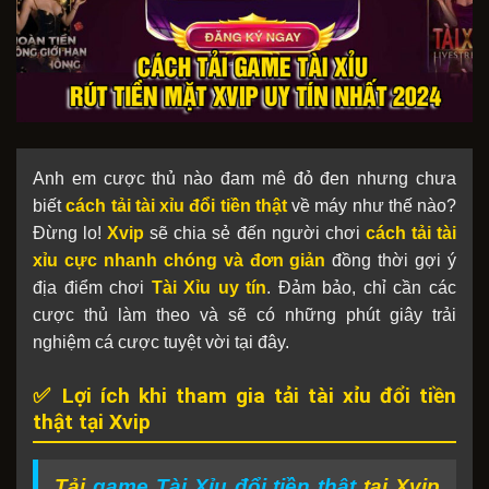
Anh em cược thủ nào đam mê đỏ đen nhưng chưa
biết
cách tải tài xỉu đổi tiền thật
về máy như thế nào?
Đừng lo!
Xvip
sẽ chia sẻ đến người chơi
cách tải tài
xỉu cực nhanh chóng và đơn giản
đồng thời gợi ý
địa điểm chơi
Tài Xỉu uy tín
. Đảm bảo, chỉ cần các
cược thủ làm theo và sẽ có những phút giây trải
nghiệm cá cược tuyệt vời tại đây.
✅ Lợi ích khi tham gia tải tài xỉu đổi tiền
thật tại Xvip
Tải
game Tài Xỉu đổi tiền thật
tại
Xvip