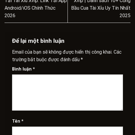
Tải Tài Xỉu Xvip: Link Tải App
Xvip | Danh sách 10+ Cổng
Android/iOS Chính Thức
Bầu Cua Tài Xỉu Uy Tín Nhất
2026
2025
Để lại một bình luận
Email của bạn sẽ không được hiển thị công khai.
Các
trường bắt buộc được đánh dấu
*
Bình luận
*
Tên
*