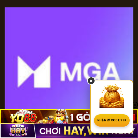
×
NHẬN 🎁 CODE 99K