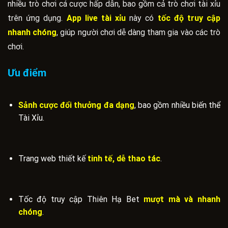
nhiều trò chơi cá cược hấp dẫn, bao gồm cả trò chơi tài xỉu
trên ứng dụng.
App live tài xỉu
này có
tốc độ truy cập
nhanh chóng
, giúp người chơi dễ dàng tham gia vào các trò
chơi.
Ưu điểm
Sảnh cược đổi thưởng đa dạng
, bao gồm nhiều biến thể
Tài Xỉu.
Trang web thiết kế
tinh tế, dễ thao tác
.
Tốc độ truy cập Thiên Hạ Bet
mượt mà và nhanh
chóng
.