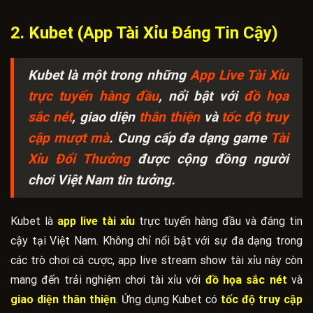
2. Kubet (App Tài Xỉu Đáng Tin Cậy)
Kubet là một trong những
App Live Tài Xỉu
trực tuyến hàng đầu
, nổi bật với
đồ họa
sắc nét
, giao diện
thân thiện
và
tốc độ truy
cập mượt mà
. Cung cấp đa dạng game
Tài
Xỉu Đổi Thưởng
được cộng đồng người
chơi Việt Nam tin tưởng.
Kubet là
app live tài xỉu
trực tuyến hàng đầu và đáng tin
cậy tại Việt Nam. Không chỉ nổi bật với sự đa dạng trong
các trò chơi cá cược, app live stream show tài xỉu này còn
mang đến trải nghiệm chơi tài xỉu với
đồ họa sắc nét
và
giao diện thân thiện
. Ứng dụng Kubet có
tốc độ truy cập