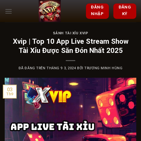
Chuyển
ĐĂNG
ĐĂNG
đến
NHẬP
KÝ
nội
dung
SẢNH TÀI XỈU XVIP
Xvip | Top 10 App Live Stream Show
Tài Xỉu Được Săn Đón Nhất 2025
ĐÃ ĐĂNG TRÊN
THÁNG 9 3, 2024
BỞI
TRƯƠNG MINH HÙNG
03
Th9