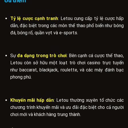
Ưu điểm
Tỷ lệ cược cạnh tranh
: Letou cung cấp tỷ lệ cược hấp
dẫn, đặc biệt trong các môn thể thao phổ biến như bóng
đá, bóng rổ, quần vợt và e-sports.
Sự
đa dạng trong trò chơi
: Bên cạnh cá cược thể thao,
Letou còn sở hữu một loạt trò chơi casino trực tuyến
như baccarat, blackjack, roulette, và các máy đánh bạc
phong phú.
Khuyến mãi hấp dẫn
: Letou thường xuyên tổ chức các
chương trình khuyến mãi và ưu đãi đặc biệt cho cả người
chơi mới và khách hàng trung thành.