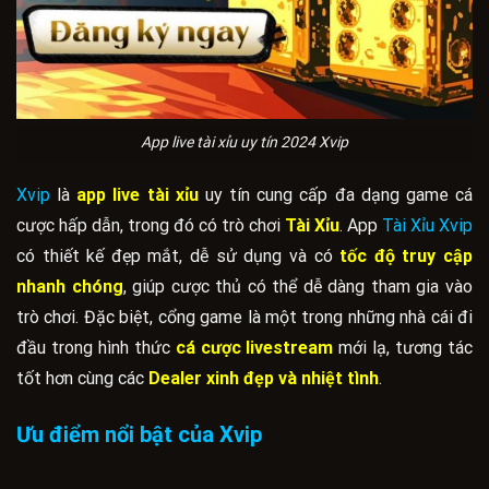
App live tài xỉu uy tín 2024 Xvip
Xvip
là
app live tài xỉu
uy tín cung cấp đa dạng game cá
cược hấp dẫn, trong đó có trò chơi
Tài Xỉu
. App
Tài Xỉu Xvip
có thiết kế đẹp mắt, dễ sử dụng và có
tốc độ truy cập
nhanh chóng
, giúp cược thủ có thể dễ dàng tham gia vào
trò chơi. Đặc biệt, cổng game là một trong những nhà cái đi
đầu trong hình thức
cá cược livestream
mới lạ, tương tác
tốt hơn cùng các
Dealer xinh đẹp và nhiệt tình
.
Ưu điểm nổi bật của Xvip