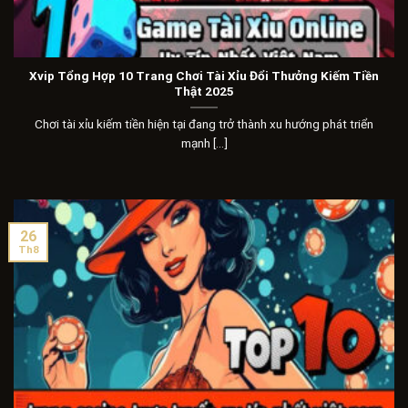
Xvip Tổng Hợp 10 Trang Chơi Tài Xỉu Đổi Thưởng Kiếm Tiền
Thật 2025
Chơi tài xỉu kiếm tiền hiện tại đang trở thành xu hướng phát triển
mạnh [...]
26
Th8