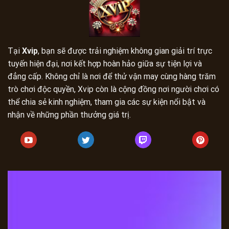
Tại
Xvip
, bạn sẽ được trải nghiệm không gian giải trí trực
tuyến hiện đại, nơi kết hợp hoàn hảo giữa sự tiện lợi và
đẳng cấp. Không chỉ là nơi để thử vận may cùng hàng trăm
trò chơi độc quyền, Xvip còn là cộng đồng nơi người chơi có
thể chia sẻ kinh nghiệm, tham gia các sự kiện nổi bật và
nhận về những phần thưởng giá trị.