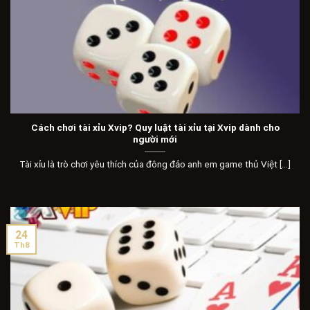
Cách chơi tài xỉu Xvip? Quy luật tài xỉu tại Xvip dành cho
người mới
Tài xỉu là trò chơi yêu thích của đông đảo anh em game thủ Việt [...]
24
Th8