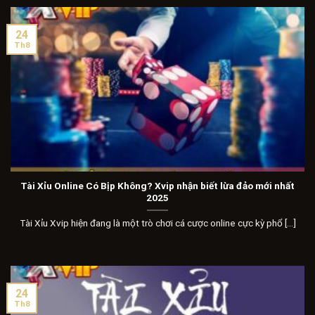
24
Th8
Tài Xỉu Online Có Bịp Không? Xvip nhận biết lừa đảo mới nhất
2025
Tài Xỉu Xvip hiện đang là một trò chơi cá cược online cực kỳ phổ [...]
24
Th8