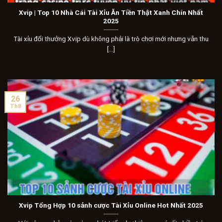
Xvip | Top 10 Nhà Cái Tài Xỉu Ăn Tiền Thật Xanh Chín Nhất
2025
Tài xỉu đổi thưởng Xvip dù không phải là trò chơi mới nhưng vẫn thu
[...]
26
Th8
Xvip Tổng Hợp 10 sảnh cược Tài Xỉu Online Hot Nhất 2025